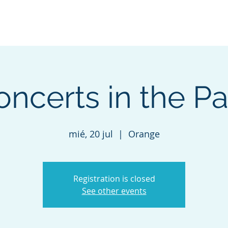
Hogar
Sobre
Noticias
Galería
oncerts in the Pa
mié, 20 jul
  |  
Orange
Registration is closed
See other events