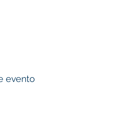
e evento
ge Council 2020
•
Número de identificación de FPPC
A 92866
|
TELÉFONO: 714-497-3661
|
E: