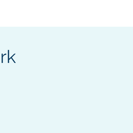
Partidarios
Donar
More
rk