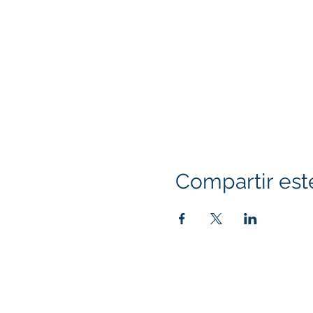
Compartir est
© 2020
Arianna Barrios para Oran
1416295
701 E. Chapman Avenue, Orange, C