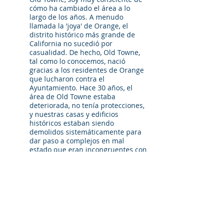
cómo ha cambiado el área a lo
largo de los años. A menudo
llamada la 'joya' de Orange, el
distrito histórico más grande de
California no sucedió por
casualidad. De hecho, Old Towne,
tal como lo conocemos, nació
gracias a los residentes de Orange
que lucharon contra el
Ayuntamiento. Hace 30 años, el
área de Old Towne estaba
deteriorada, no tenía protecciones,
y nuestras casas y edificios
históricos estaban siendo
demolidos sistemáticamente para
dar paso a complejos en mal
estado que eran incongruentes con
los encantos históricos que
conocemos hoy.
Hoy en día, a la Plaza y los
encantadores vecindarios de Old
Towne se unen las casas Eichler y
los edificios históricos